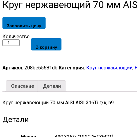
Круг нержавеющий 70 мм AISI 
Запросить цену
Круг
Количество
нержавеющий
В корзину
70
мм
AISI
AISI
Артикул:
208be65681db
Категория:
Круг нержавеющий
,
316Ti
г/
к,
Описание
Детали
h9
quantity
Круг нержавеющий 70 мм AISI AISI 316Ti г/к, h9
Детали
Марка
AISI 316Ti (10Х17Н13М2Т)