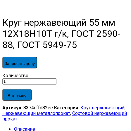
Круг нержавеющий 55 мм
12Х18Н10Т г/к, ГОСТ 2590-
88, ГОСТ 5949-75
Запросить цену
Круг
Количество
нержавеющий
55
мм
В корзину
12Х18Н10Т
г/
Артикул:
8374cffd82ee
Категория:
Круг нержавеющий
,
к,
Нержавеющий металлопрокат
,
Сортовой нержавеющий
ГОСТ
прокат
2590-
88,
Описание
ГОСТ