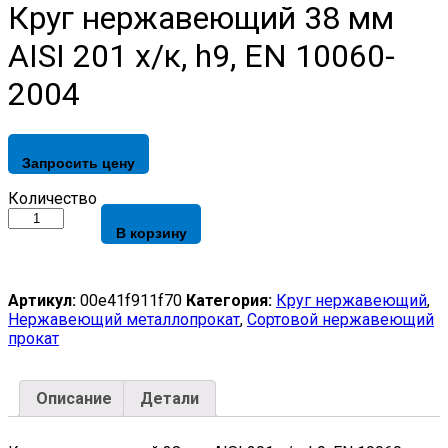
Круг нержавеющий 38 мм
AISI 201 х/к, h9, EN 10060-
2004
Запросить цену
Круг
Количество
нержавеющий
В корзину
38
мм
AISI
201
Артикул:
00e41f911f70
Категория:
Круг нержавеющий
,
х/
Нержавеющий металлопрокат
,
Сортовой нержавеющий
к,
прокат
h9,
EN
10060-
Описание
Детали
2004
quantity