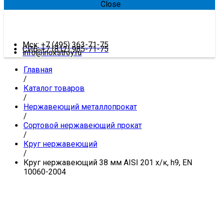
Close
Мск: +7 (495) 363-71-75
СПб: +7 (812) 985-71-75
info@inoxstroy.ru
Главная
/
Каталог товаров
/
Нержавеющий металлопрокат
/
Сортовой нержавеющий прокат
/
Круг нержавеющий
/
Круг нержавеющий 38 мм AISI 201 х/к, h9, EN
10060-2004