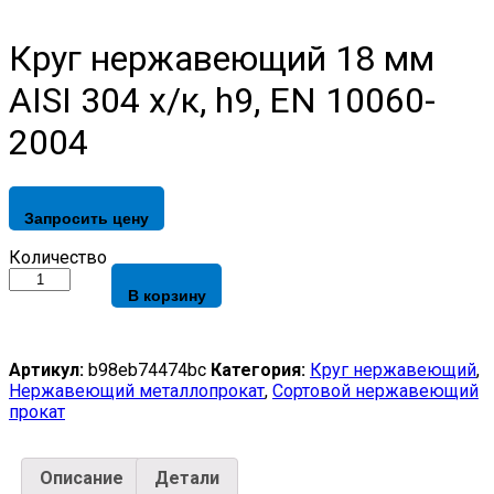
Круг нержавеющий 18 мм
AISI 304 х/к, h9, EN 10060-
2004
Запросить цену
Круг
Количество
нержавеющий
В корзину
18
мм
AISI
304
Артикул:
b98eb74474bc
Категория:
Круг нержавеющий
,
х/
Нержавеющий металлопрокат
,
Сортовой нержавеющий
к,
прокат
h9,
EN
10060-
Описание
Детали
2004