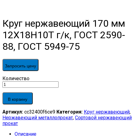
Круг нержавеющий 170 мм
12Х18Н10Т г/к, ГОСТ 2590-
88, ГОСТ 5949-75
Запросить цену
Круг
Количество
нержавеющий
170
мм
В корзину
12Х18Н10Т
г/
Артикул:
cc32400f6ce9
Категория:
Круг нержавеющий
,
к,
Нержавеющий металлопрокат
,
Сортовой нержавеющий
ГОСТ
прокат
2590-
88,
Описание
ГОСТ