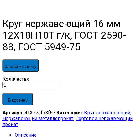
Круг нержавеющий 16 мм
12Х18Н10Т г/к, ГОСТ 2590-
88, ГОСТ 5949-75
Запросить цену
Круг
Количество
нержавеющий
16
мм
В корзину
12Х18Н10Т
г/
Артикул:
41377afb8f67
Категория:
Круг нержавеющий
,
к,
Нержавеющий металлопрокат
,
Сортовой нержавеющий
ГОСТ
прокат
2590-
88,
Описание
ГОСТ