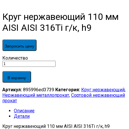
Круг нержавеющий 110 мм
AISI AISI 316Ti г/к, h9
Запросить цену
Круг
Количество
нержавеющий
110
мм
В корзину
AISI
AISI
Артикул:
895996ed3739
Категория:
Круг нержавеющий
,
316Ti
Нержавеющий металлопрокат
,
Сортовой нержавеющий
г/
прокат
к,
h9
Описание
quantity
Детали
Круг нержавеющий 110 мм AISI AISI 316Ti г/к, h9