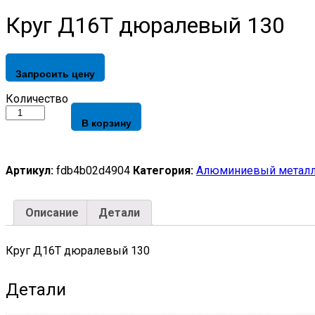
Круг Д16Т дюралевый 130
Запросить цену
Круг
Количество
Д16Т
В корзину
дюралевый
130
quantity
Артикул:
fdb4b02d4904
Категория:
Алюминиевый металл
Описание
Детали
Круг Д16Т дюралевый 130
Детали