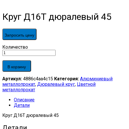
Круг Д16Т дюралевый 45
Запросить цену
Круг
Количество
Д16Т
дюралевый
45
В корзину
quantity
Артикул:
4886c4aa4c15
Категория:
Алюминиевый
металлопрокат
,
Дюралевый круг
,
Цветной
металлопрокат
Описание
Детали
Круг Д16Т дюралевый 45
Детали