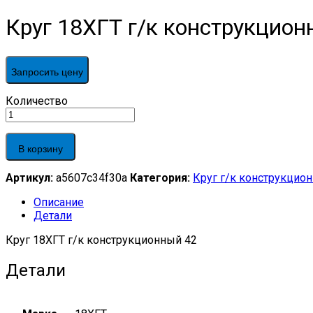
Круг 18ХГТ г/к конструкцион
Запросить цену
Круг
Количество
18ХГТ
г/
к
В корзину
конструкционный
42
Артикул:
a5607c34f30a
Категория:
Круг г/к конструкцио
quantity
Описание
Детали
Круг 18ХГТ г/к конструкционный 42
Детали