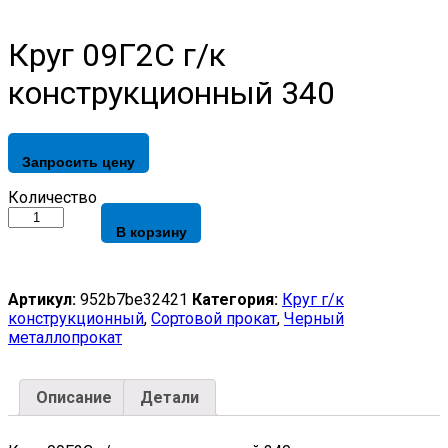
Круг 09Г2С г/к
конструкционный 340
Запросить цену
Круг
Количество
09Г2С
В корзину
г/
к
конструкционный
340
Артикул:
952b7be32421
Категория:
Круг г/к
quantity
конструкционный
,
Сортовой прокат
,
Черный
металлопрокат
Описание
Детали