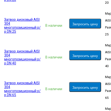
20
Мар
Затвор дисковый AISI
AIS
304
Запросить цену
В наличии
многопозиционный р/
Раз
р DN 25
25
Мар
Затвор дисковый AISI
AIS
304
Запросить цену
В наличии
многопозиционный р/
Раз
р DN 40
40
Мар
Затвор дисковый AISI
AIS
304
Запросить цену
В наличии
многопозиционный р/
Раз
р DN 65
65
Мар