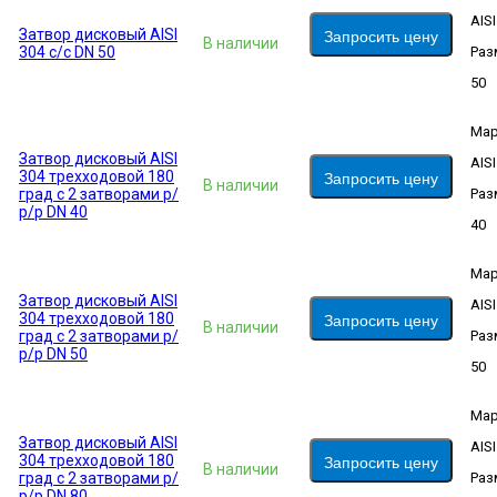
AIS
Затвор дисковый AISI
Запросить цену
В наличии
304 с/с DN 50
Раз
50
Мар
Затвор дисковый AISI
AIS
304 трехходовой 180
Запросить цену
В наличии
град с 2 затворами р/
Раз
р/р DN 40
40
Мар
Затвор дисковый AISI
AIS
304 трехходовой 180
Запросить цену
В наличии
град с 2 затворами р/
Раз
р/р DN 50
50
Мар
Затвор дисковый AISI
AIS
304 трехходовой 180
Запросить цену
В наличии
град с 2 затворами р/
Раз
р/р DN 80