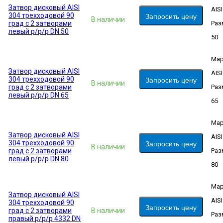
Затвор дисковый AISI
AIS
304 трехходовой 90
Запросить цену
В наличии
град с 2 затворами
Раз
левый р/р/р DN 50
50
Мар
Затвор дисковый AISI
AIS
304 трехходовой 90
Запросить цену
В наличии
град с 2 затворами
Раз
левый р/р/р DN 65
65
Мар
Затвор дисковый AISI
AIS
304 трехходовой 90
Запросить цену
В наличии
град с 2 затворами
Раз
левый р/р/р DN 80
80
Мар
Затвор дисковый AISI
AIS
304 трехходовой 90
Запросить цену
град с 2 затворами
В наличии
Раз
правый р/р/р 4332 DN