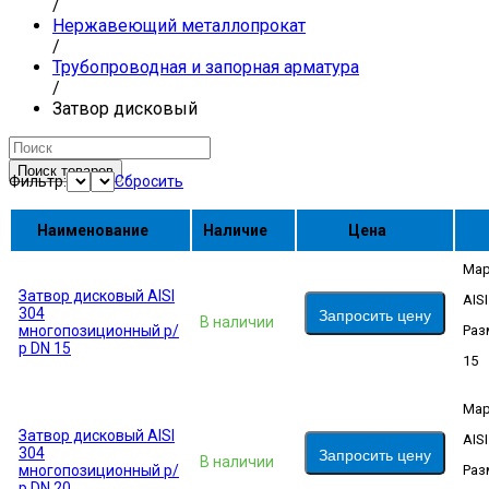
/
Нержавеющий металлопрокат
/
Трубопроводная и запорная арматура
/
Затвор дисковый
Поиск товаров
Фильтр:
Сбросить
Наименование
Наличие
Цена
Мар
Затвор дисковый AISI
AIS
304
Запросить цену
В наличии
многопозиционный р/
Раз
р DN 15
15
Мар
Затвор дисковый AISI
AIS
304
Запросить цену
В наличии
многопозиционный р/
Раз
р DN 20