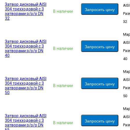
Затвор дисковый AISI
AIS
304 трехходовой с 3
Запросить цену
В наличии
затворами р/р/р DN
Раз
32
32
Мар
Затвор дисковый AISI
AIS
304 трехходовой с 3
Запросить цену
В наличии
затворами р/р/р DN
Раз
40
40
Мар
Затвор дисковый AISI
AIS
304 трехходовой с 3
Запросить цену
В наличии
затворами р/р/р DN
Раз
50
50
Мар
Затвор дисковый AISI
AIS
304 трехходовой с 3
Запросить цену
В наличии
затворами р/р/р DN
Раз
65