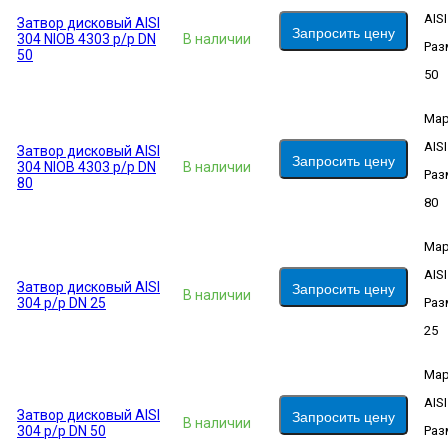
AIS
Затвор дисковый AISI
Запросить цену
304 NIOB 4303 р/р DN
В наличии
Раз
50
50
Мар
AIS
Затвор дисковый AISI
Запросить цену
304 NIOB 4303 р/р DN
В наличии
Раз
80
80
Мар
AIS
Затвор дисковый AISI
Запросить цену
В наличии
304 р/р DN 25
Раз
25
Мар
AIS
Затвор дисковый AISI
Запросить цену
В наличии
304 р/р DN 50
Раз