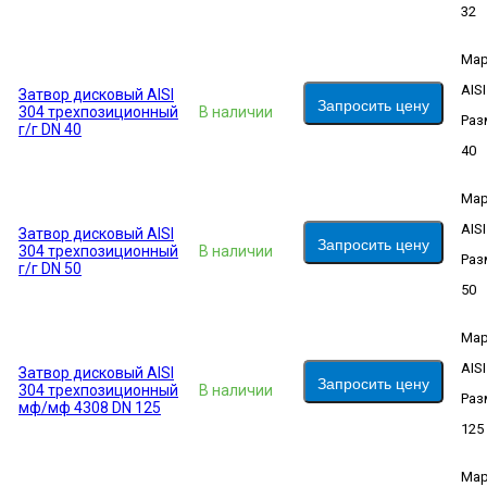
32
Мар
AIS
Затвор дисковый AISI
Запросить цену
304 трехпозиционный
В наличии
Раз
г/г DN 40
40
Мар
AIS
Затвор дисковый AISI
Запросить цену
304 трехпозиционный
В наличии
Раз
г/г DN 50
50
Мар
AIS
Затвор дисковый AISI
Запросить цену
304 трехпозиционный
В наличии
Раз
мф/мф 4308 DN 125
125
Мар