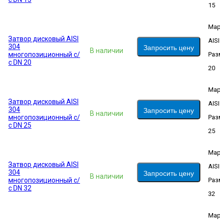
15
Мар
Затвор дисковый AISI
AIS
304
Запросить цену
В наличии
многопозиционный с/
Раз
с DN 20
20
Мар
Затвор дисковый AISI
AIS
304
Запросить цену
В наличии
многопозиционный с/
Раз
с DN 25
25
Мар
Затвор дисковый AISI
AIS
304
Запросить цену
В наличии
многопозиционный с/
Раз
с DN 32
32
Мар