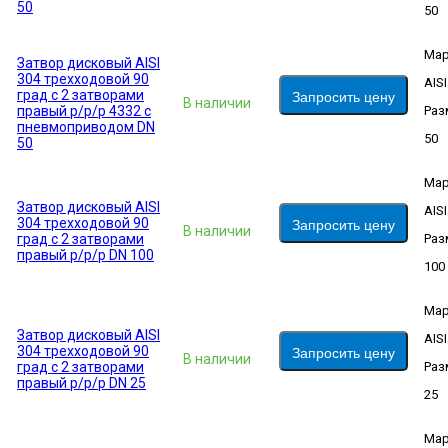
50
50
Мар
Затвор дисковый AISI
304 трехходовой 90
AIS
град с 2 затворами
Запросить цену
В наличии
правый р/р/р 4332 с
Раз
пневмоприводом DN
50
50
Мар
Затвор дисковый AISI
AIS
304 трехходовой 90
Запросить цену
В наличии
град с 2 затворами
Раз
правый р/р/р DN 100
100
Мар
Затвор дисковый AISI
AIS
304 трехходовой 90
Запросить цену
В наличии
град с 2 затворами
Раз
правый р/р/р DN 25
25
Мар