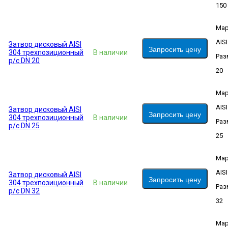
150
Мар
AIS
Затвор дисковый AISI
Запросить цену
304 трехпозиционный
В наличии
Раз
р/c DN 20
20
Мар
AIS
Затвор дисковый AISI
Запросить цену
304 трехпозиционный
В наличии
Раз
р/c DN 25
25
Мар
AIS
Затвор дисковый AISI
Запросить цену
304 трехпозиционный
В наличии
Раз
р/c DN 32
32
Мар