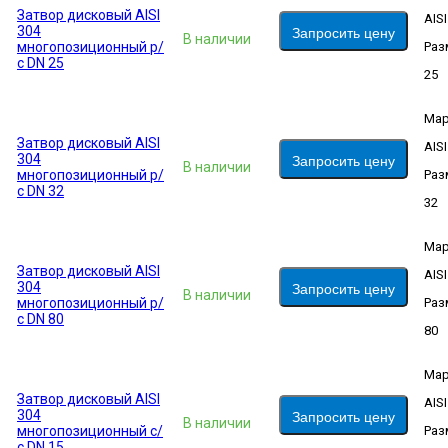
Затвор дисковый AISI
AIS
304
Запросить цену
В наличии
многопозиционный р/
Раз
с DN 25
25
Мар
Затвор дисковый AISI
AIS
304
Запросить цену
В наличии
многопозиционный р/
Раз
с DN 32
32
Мар
Затвор дисковый AISI
AIS
304
Запросить цену
В наличии
многопозиционный р/
Раз
с DN 80
80
Мар
Затвор дисковый AISI
AIS
304
Запросить цену
В наличии
многопозиционный с/
Раз
с DN 15