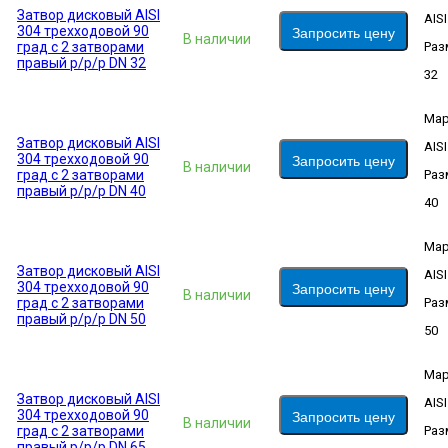
Затвор дисковый AISI
AIS
304 трехходовой 90
Запросить цену
В наличии
град с 2 затворами
Раз
правый р/р/р DN 32
32
Мар
Затвор дисковый AISI
AIS
304 трехходовой 90
Запросить цену
В наличии
град с 2 затворами
Раз
правый р/р/р DN 40
40
Мар
Затвор дисковый AISI
AIS
304 трехходовой 90
Запросить цену
В наличии
град с 2 затворами
Раз
правый р/р/р DN 50
50
Мар
Затвор дисковый AISI
AIS
304 трехходовой 90
Запросить цену
В наличии
град с 2 затворами
Раз
правый р/р/р DN 65