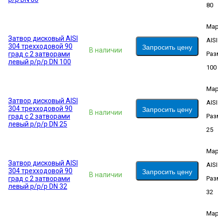
80
Мар
Затвор дисковый AISI
AIS
304 трехходовой 90
Запросить цену
В наличии
град с 2 затворами
Раз
левый р/р/р DN 100
100
Мар
Затвор дисковый AISI
AIS
304 трехходовой 90
Запросить цену
В наличии
град с 2 затворами
Раз
левый р/р/р DN 25
25
Мар
Затвор дисковый AISI
AIS
304 трехходовой 90
Запросить цену
В наличии
град с 2 затворами
Раз
левый р/р/р DN 32
32
Мар