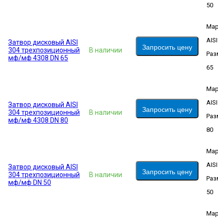
50
Мар
AIS
Затвор дисковый AISI
Запросить цену
304 трехпозиционный
В наличии
Раз
мф/мф 4308 DN 65
65
Мар
AIS
Затвор дисковый AISI
Запросить цену
304 трехпозиционный
В наличии
Раз
мф/мф 4308 DN 80
80
Мар
AIS
Затвор дисковый AISI
Запросить цену
304 трехпозиционный
В наличии
Раз
мф/мф DN 50
50
Мар