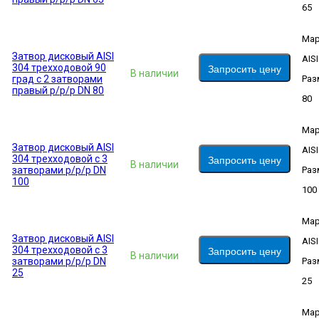
65
Мар
Затвор дисковый AISI
AIS
304 трехходовой 90
Запросить цену
В наличии
град с 2 затворами
Раз
правый р/р/р DN 80
80
Мар
Затвор дисковый AISI
AIS
304 трехходовой с 3
Запросить цену
В наличии
затворами р/р/р DN
Раз
100
100
Мар
Затвор дисковый AISI
AIS
304 трехходовой с 3
Запросить цену
В наличии
затворами р/р/р DN
Раз
25
25
Мар