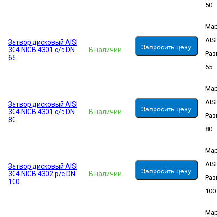
50
Мар
AIS
Затвор дисковый AISI
Запросить цену
304 NIOB 4301 с/с DN
В наличии
Раз
65
65
Мар
AIS
Затвор дисковый AISI
Запросить цену
304 NIOB 4301 с/с DN
В наличии
Раз
80
80
Мар
AIS
Затвор дисковый AISI
Запросить цену
304 NIOB 4302 р/с DN
В наличии
Раз
100
100
Мар