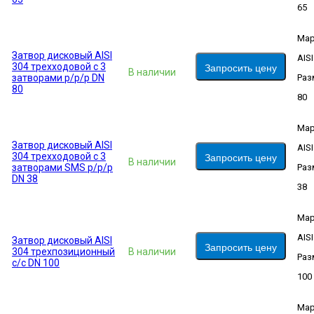
65
Мар
Затвор дисковый AISI
AIS
304 трехходовой с 3
Запросить цену
В наличии
затворами р/р/р DN
Раз
80
80
Мар
Затвор дисковый AISI
AIS
304 трехходовой с 3
Запросить цену
В наличии
затворами SMS р/р/р
Раз
DN 38
38
Мар
AIS
Затвор дисковый AISI
Запросить цену
304 трехпозиционный
В наличии
Раз
c/c DN 100
100
Мар