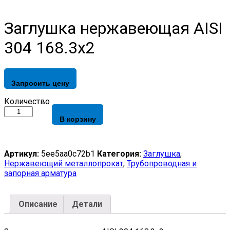
Заглушка нержавеющая AISI
304 168.3х2
Запросить цену
Заглушка
Количество
нержавеющая
В корзину
AISI
304
168.3х2
quantity
Артикул:
5ee5aa0c72b1
Категория:
Заглушка
,
Нержавеющий металлопрокат
,
Трубопроводная и
запорная арматура
Описание
Детали