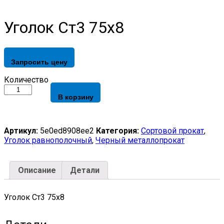
Уголок Ст3 75х8
Запросить цену
Уголок
Количество
Ст3
В корзину
75х8
quantity
Артикул:
5e0ed8908ee2
Категория:
Сортовой прокат
,
Уголок равнополочный
,
Черный металлопрокат
Описание
Детали
Уголок Ст3 75х8