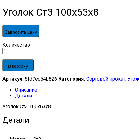
Уголок Ст3 100х63х8
Запросить цену
Уголок
Количество
Ст3
100х63х8
quantity
В корзину
Артикул:
5fd7ec54b826
Категория:
Сортовой прокат
,
Угол
Описание
Детали
Уголок Ст3 100х63х8
Детали