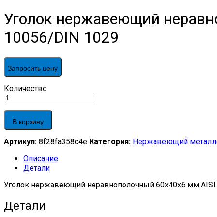
Уголок нержавеющий неравно
10056/DIN 1029
Запросить цену
Уголок
Количество
нержавеющий
неравнополочный
60х40х6
В корзину
мм
AISI
Артикул:
8f28fa358c4e
Категория:
Нержавеющий металл
316Ti
г/
Описание
к,
Детали
матовый,
EN
Уголок нержавеющий неравнополочный 60х40х6 мм AISI 3
10056/DIN
1029
Детали
quantity