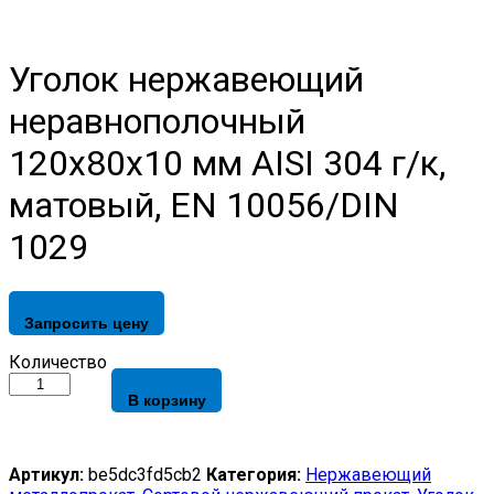
Уголок нержавеющий
неравнополочный
120х80х10 мм AISI 304 г/к,
матовый, EN 10056/DIN
1029
Запросить цену
Уголок
Количество
нержавеющий
В корзину
неравнополочный
120х80х10
мм
AISI
Артикул:
be5dc3fd5cb2
Категория:
Нержавеющий
304