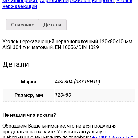
металлопрокат
,
Сортовой нержавеющий прокат
,
Уголок
г/
нержавеющий
к,
матовый,
EN
Описание
Детали
10056/DIN
1029
quantity
Уголок нержавеющий неравнополочный 120х80х10 мм
AISI 304 г/к, матовый, EN 10056/DIN 1029
Детали
Марка
AISI 304 (08Х18Н10)
Размер, мм
120×80
Не нашли что искали?
Обращаем Ваше внимание, что не вся продукция
представлена на сайте. Уточнить актуальную
информацию Вы можете по телефону
+7 (495) 363-71-75