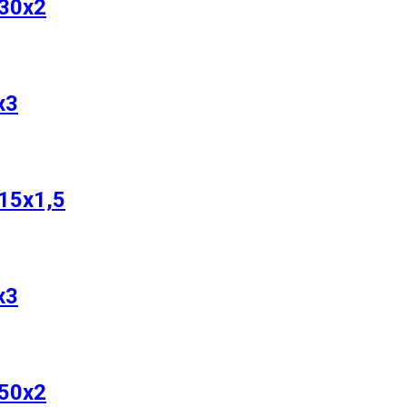
30х2
х3
15х1,5
х3
50х2