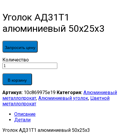
Уголок АД31Т1
алюминиевый 50х25х3
Запросить цену
Уголок
Количество
АД31Т1
алюминиевый
50х25х3
В корзину
quantity
Артикул:
10c869975e19
Категория:
Алюминиевый
металлопрокат
,
Алюминиевый уголок
,
Цветной
металлопрокат
Описание
Детали
Уголок АД31Т1 алюминиевый 50х25х3