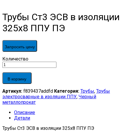
Трубы Ст3 ЭСВ в изоляции
325х8 ППУ ПЭ
Запросить цену
Трубы
Количество
Ст3
ЭСВ
в
В корзину
изоляции
325х8
Артикул:
f839437addfd
Категория:
Трубы
,
Трубы
ППУ
электросварные в изоляции ППУ
,
Черный
ПЭ
металлопрокат
quantity
Описание
Детали
Трубы Ст3 ЭСВ в изоляции 325х8 ППУ ПЭ