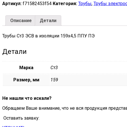
159х4,5
Артикул:
f71582453f54
Категория:
Трубы
,
Трубы электро
ППУ
ПЭ
quantity
Описание
Детали
Трубы Ст3 ЭСВ в изоляции 159х4,5 ППУ ПЭ
Детали
Марка
Ст3
Размер, мм
159
Не нашли что искали?
Обращаем Ваше внимание, что не вся продукция предста
Оставить заявку: