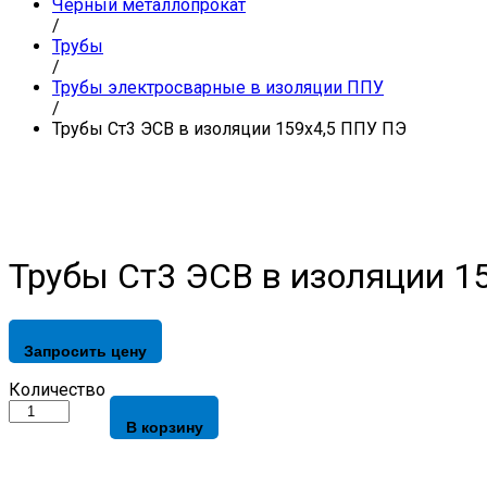
Черный металлопрокат
/
Трубы
/
Трубы электросварные в изоляции ППУ
/
Трубы Ст3 ЭСВ в изоляции 159х4,5 ППУ ПЭ
Трубы Ст3 ЭСВ в изоляции 1
Запросить цену
Трубы
Количество
Ст3
В корзину
ЭСВ
в
изоляции