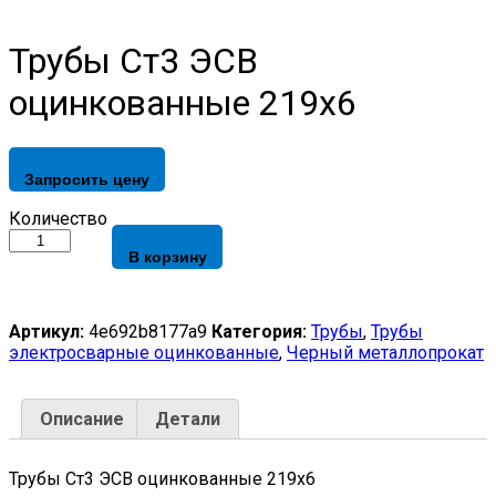
Трубы Ст3 ЭСВ
оцинкованные 219х6
Запросить цену
Трубы
Количество
Ст3
В корзину
ЭСВ
оцинкованные
219х6
quantity
Артикул:
4e692b8177a9
Категория:
Трубы
,
Трубы
электросварные оцинкованные
,
Черный металлопрокат
Описание
Детали
Трубы Ст3 ЭСВ оцинкованные 219х6