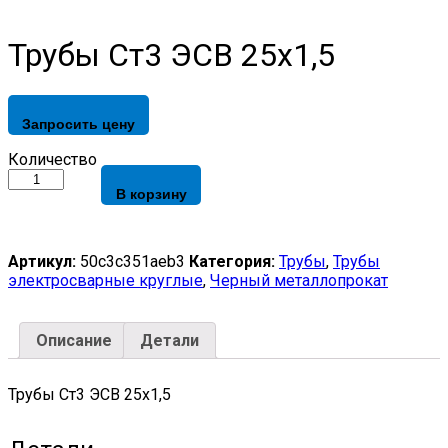
Трубы Ст3 ЭСВ 25х1,5
Запросить цену
Трубы
Количество
Ст3
В корзину
ЭСВ
25х1,5
quantity
Артикул:
50c3c351aeb3
Категория:
Трубы
,
Трубы
электросварные круглые
,
Черный металлопрокат
Описание
Детали
Трубы Ст3 ЭСВ 25х1,5