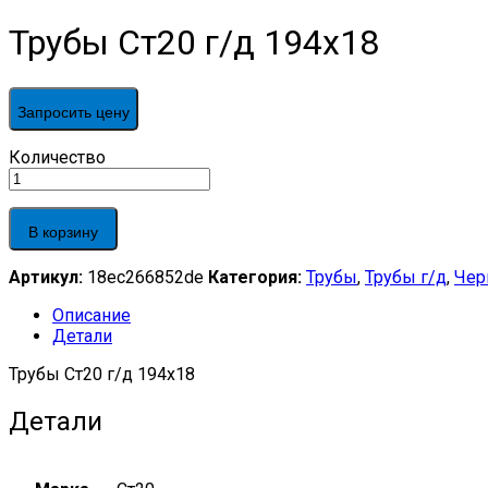
Трубы Ст20 г/д 194х18
Запросить цену
Трубы
Количество
Ст20
г/
д
В корзину
194х18
quantity
Артикул:
18ec266852de
Категория:
Трубы
,
Трубы г/д
,
Чер
Описание
Детали
Трубы Ст20 г/д 194х18
Детали