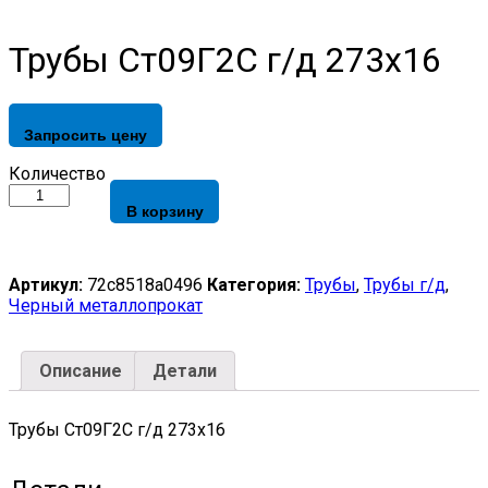
Трубы Ст09Г2С г/д 273х16
Запросить цену
Трубы
Количество
Ст09Г2С
В корзину
г/
д
273х16
quantity
Артикул:
72c8518a0496
Категория:
Трубы
,
Трубы г/д
,
Черный металлопрокат
Описание
Детали
Трубы Ст09Г2С г/д 273х16