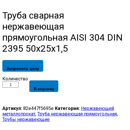
Труба сварная
нержавеющая
прямоугольная AISI 304 DIN
2395 50х25х1,5
Запросить цену
Труба
Количество
сварная
В корзину
нержавеющая
прямоугольная
AISI
304
Артикул:
82e447f5695e
Категория:
Нержавеющий
DIN
металлопрокат
,
Труба нержавеющая прямоугольная
,
2395
Трубы нержавеющие
50х25х1,5
quantity