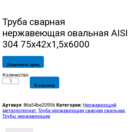
Труба сварная
нержавеющая овальная AISI
304 75х42х1,5х6000
Запросить цену
Труба
Количество
сварная
В корзину
нержавеющая
овальная
AISI
304
Артикул:
86a54be20956
Категория:
Нержавеющий
75х42х1,5х6000
металлопрокат
,
Труба нержавеющая сварная овальная
,
quantity
Трубы нержавеющие