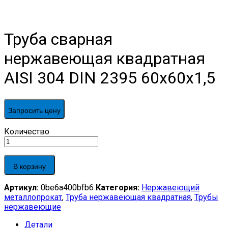
Труба сварная
нержавеющая квадратная
AISI 304 DIN 2395 60х60х1,5
Запросить цену
Труба
Количество
сварная
нержавеющая
квадратная
В корзину
AISI
304
Артикул:
0be6a400bfb6
Категория:
Нержавеющий
DIN
металлопрокат
,
Труба нержавеющая квадратная
,
Трубы
2395
нержавеющие
60х60х1,5
quantity
Детали