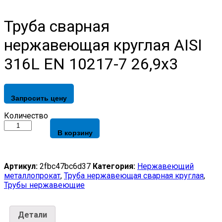
Труба сварная
нержавеющая круглая AISI
316L EN 10217-7 26,9х3
Запросить цену
Труба
Количество
сварная
В корзину
нержавеющая
круглая
AISI
316L
Артикул:
2fbc47bc6d37
Категория:
Нержавеющий
EN
металлопрокат
,
Труба нержавеющая сварная круглая
,
10217-
Трубы нержавеющие
7
26,9х3
quantity
Детали