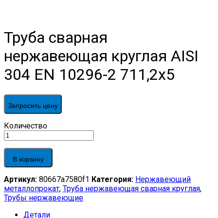
Труба сварная
нержавеющая круглая AISI
304 EN 10296-2 711,2х5
Запросить цену
Труба
Количество
сварная
нержавеющая
круглая
В корзину
AISI
304
Артикул:
80667a7580f1
Категория:
Нержавеющий
EN
металлопрокат
,
Труба нержавеющая сварная круглая
,
10296-
Трубы нержавеющие
2
711,2х5
Детали
quantity