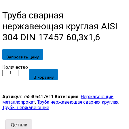
Труба сварная
нержавеющая круглая AISI
304 DIN 17457 60,3х1,6
Запросить цену
Труба
Количество
сварная
В корзину
нержавеющая
круглая
AISI
304
Артикул:
7a540a417811
Категория:
Нержавеющий
DIN
металлопрокат
,
Труба нержавеющая сварная круглая
,
17457
Трубы нержавеющие
60,3х1,6
quantity
Детали