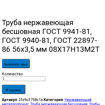
Труба нержавеющая
бесшовная ГОСТ 9941-81,
ГОСТ 9940-81, ГОСТ 22897-
86 56х3,5 мм 08Х17Н13М2Т
Запросить цену
Труба
Количество
нержавеющая
бесшовная
ГОСТ
В корзину
9941-
81,
Артикул:
2fe9c3758c1a
Категория:
Нержавеющий
ГОСТ
металлопрокат
,
Труба нержавеющая бесшовная
,
Трубы
9940-