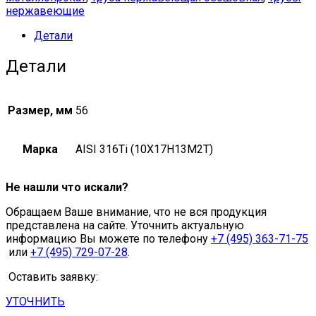
нержавеющие
81,
ГОСТ
Детали
22897-
86
Детали
56х3,5
мм
08Х17Н13М2Т
quantity
Размер, мм
56
Марка
AISI 316Ti (10Х17Н13М2Т)
Не нашли что искали?
Обращаем Ваше внимание, что не вся продукция
представлена на сайте. Уточнить актуальную
информацию Вы можете по телефону
+7 (495) 363-71-75
или
+7 (495) 729-07-28
.
Оставить заявку:
УТОЧНИТЬ