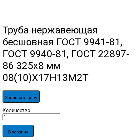
Труба нержавеющая
бесшовная ГОСТ 9941-81,
ГОСТ 9940-81, ГОСТ 22897-
86 325х8 мм
08(10)Х17Н13М2Т
Запросить цену
Труба
Количество
нержавеющая
бесшовная
ГОСТ
В корзину
9941-
81,