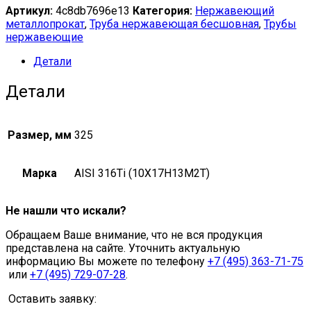
Артикул:
4c8db7696e13
Категория:
Нержавеющий
ГОСТ
металлопрокат
,
Труба нержавеющая бесшовная
,
Трубы
9940-
нержавеющие
81,
ГОСТ
Детали
22897-
86
Детали
325х8
мм
08(10)Х17Н13М2Т
quantity
Размер, мм
325
Марка
AISI 316Ti (10Х17Н13М2Т)
Не нашли что искали?
Обращаем Ваше внимание, что не вся продукция
представлена на сайте. Уточнить актуальную
информацию Вы можете по телефону
+7 (495) 363-71-75
или
+7 (495) 729-07-28
.
Оставить заявку: