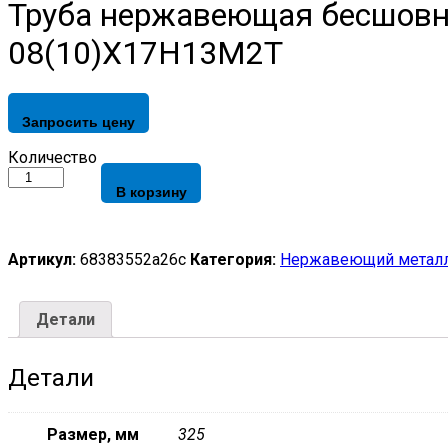
Труба нержавеющая бесшовна
08(10)Х17Н13М2Т
Запросить цену
Труба
Количество
нержавеющая
В корзину
бесшовная
ГОСТ
9941-
81,
Артикул:
68383552a26c
Категория:
Нержавеющий металл
ГОСТ
9940-
81,
Детали
ГОСТ
22897-
86
Детали
325х10
мм
08(10)Х17Н13М2Т
Размер, мм
325
quantity