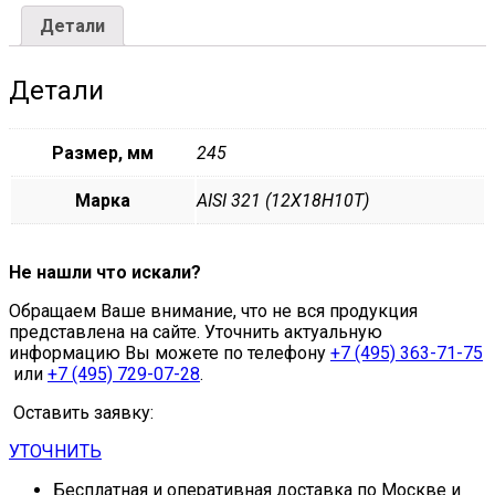
22897-
Детали
86
245х6
мм
Детали
08Х18Н10Т
quantity
Размер, мм
245
Марка
AISI 321 (12Х18Н10Т)
Не нашли что искали?
Обращаем Ваше внимание, что не вся продукция
представлена на сайте. Уточнить актуальную
информацию Вы можете по телефону
+7 (495) 363-71-75
или
+7 (495) 729-07-28
.
Оставить заявку:
УТОЧНИТЬ
Бесплатная и оперативная доставка по Москве и