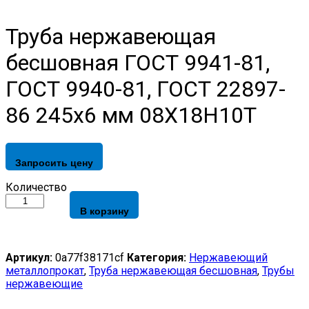
Труба нержавеющая
бесшовная ГОСТ 9941-81,
ГОСТ 9940-81, ГОСТ 22897-
86 245х6 мм 08Х18Н10Т
Запросить цену
Труба
Количество
нержавеющая
В корзину
бесшовная
ГОСТ
9941-
81,
Артикул:
0a77f38171cf
Категория:
Нержавеющий
ГОСТ
металлопрокат
,
Труба нержавеющая бесшовная
,
Трубы
9940-
нержавеющие
81,
ГОСТ