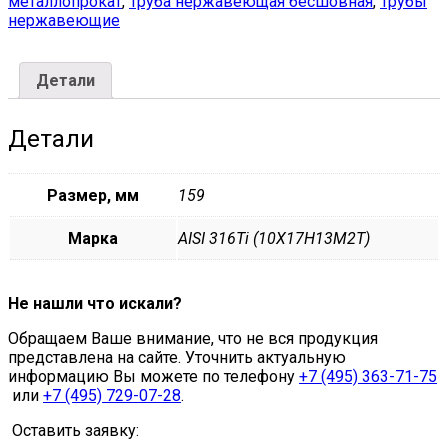
металлопрокат
,
Труба нержавеющая бесшовная
,
Трубы
9940-
нержавеющие
81,
ГОСТ
22897-
Детали
86
159х4,5
мм
Детали
08Х17Н13М2Т
quantity
Размер, мм
159
Марка
AISI 316Ti (10Х17Н13М2Т)
Не нашли что искали?
Обращаем Ваше внимание, что не вся продукция
представлена на сайте. Уточнить актуальную
информацию Вы можете по телефону
+7 (495) 363-71-75
или
+7 (495) 729-07-28
.
Оставить заявку: