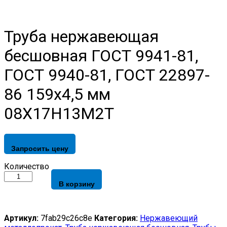
Труба нержавеющая
бесшовная ГОСТ 9941-81,
ГОСТ 9940-81, ГОСТ 22897-
86 159х4,5 мм
08Х17Н13М2Т
Запросить цену
Труба
Количество
нержавеющая
В корзину
бесшовная
ГОСТ
9941-
81,
Артикул:
7fab29c26c8e
Категория:
Нержавеющий
ГОСТ