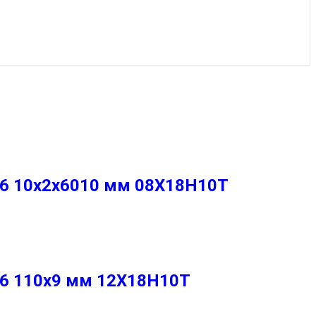
86 10х2х6010 мм 08Х18Н10Т
86 110х9 мм 12Х18Н10Т