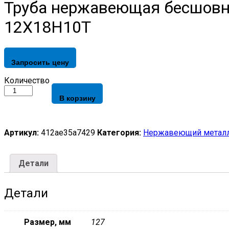
Труба нержавеющая бесшовна
12Х18Н10Т
Запросить цену
Труба
Количество
нержавеющая
В корзину
бесшовная
ГОСТ
9941-
81,
Артикул:
412ae35a7429
Категория:
Нержавеющий металл
ГОСТ
9940-
81,
Детали
ГОСТ
22897-
86
Детали
133х15
мм
12Х18Н10Т
Размер, мм
127
quantity