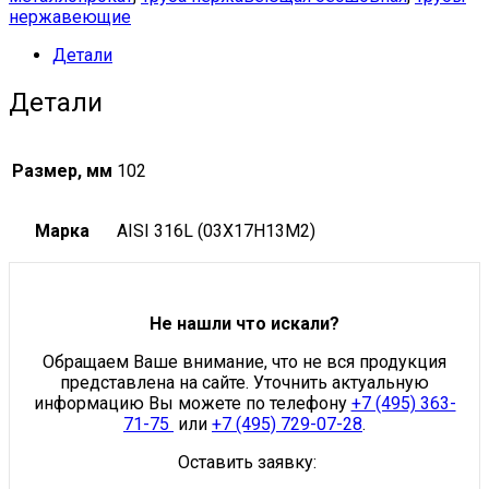
нержавеющие
81,
ГОСТ
Детали
22897-
86
Детали
102х16
мм
03Х17Н13М2
quantity
Размер, мм
102
Марка
AISI 316L (03Х17Н13М2)
Не нашли что искали?
Обращаем Ваше внимание, что не вся продукция
представлена на сайте. Уточнить актуальную
информацию Вы можете по телефону
+7 (495) 363-
71-75
или
+7 (495) 729-07-28
.
Оставить заявку: