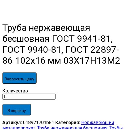
Труба нержавеющая
бесшовная ГОСТ 9941-81,
ГОСТ 9940-81, ГОСТ 22897-
86 102х16 мм 03Х17Н13М2
Запросить цену
Труба
Количество
нержавеющая
бесшовная
ГОСТ
В корзину
9941-
81,
Артикул:
018971701b81
Категория:
Нержавеющий
ГОСТ
металлопрокат
,
Труба нержавеющая бесшовная
,
Трубы
9940-