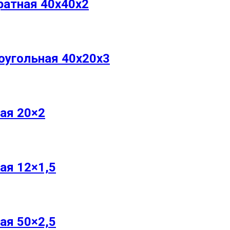
атная 40x40x2
оугольная 40x20x3
ая 20×2
ая 12×1,5
ая 50×2,5