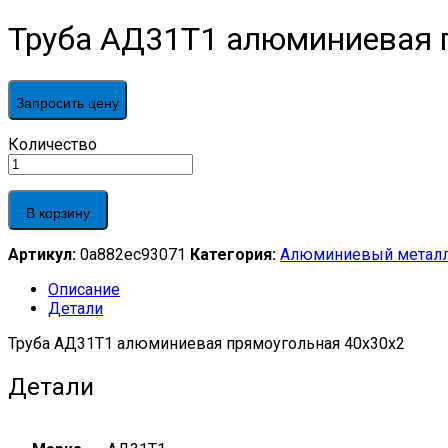
Труба АД31Т1 алюминиевая 
Запросить цену
Труба
Количество
АД31Т1
алюминиевая
прямоугольная
В корзину
40x30x2
quantity
Артикул:
0a882ec93071
Категория:
Алюминиевый металл
Описание
Детали
Труба АД31Т1 алюминиевая прямоугольная 40x30x2
Детали