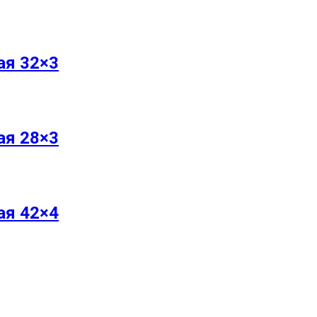
ая 32×3
ая 28×3
ая 42×4