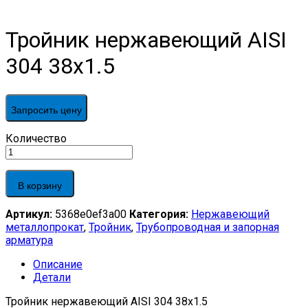
Тройник нержавеющий AISI
304 38х1.5
Запросить цену
Тройник
Количество
нержавеющий
AISI
304
В корзину
38х1.5
quantity
Артикул:
5368e0ef3a00
Категория:
Нержавеющий
металлопрокат
,
Тройник
,
Трубопроводная и запорная
арматура
Описание
Детали
Тройник нержавеющий AISI 304 38х1.5