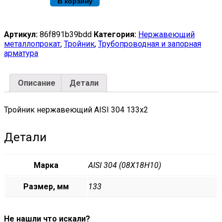
В корзину
AISI
304
133х2
quantity
Артикул:
86f891b39bdd
Категория:
Нержавеющий
металлопрокат
,
Тройник
,
Трубопроводная и запорная
арматура
Описание
Детали
Тройник нержавеющий AISI 304 133х2
Детали
Марка
AISI 304 (08Х18Н10)
Размер, мм
133
Не нашли что искали?