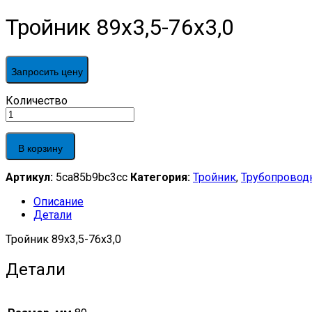
Тройник 89х3,5-76х3,0
Запросить цену
Тройник
Количество
89х3,5-
76х3,0
quantity
В корзину
Артикул:
5ca85b9bc3cc
Категория:
Тройник
,
Трубопровод
Описание
Детали
Тройник 89х3,5-76х3,0
Детали