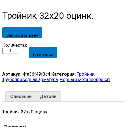
Тройник 32х20 оцинк.
Запросить цену
Тройник
Количество
32х20
В корзину
оцинк.
quantity
Артикул:
4fa36f49f3c4
Категория:
Тройник
,
Трубопроводная арматура
,
Черный металлопрокат
Описание
Детали
Тройник 32х20 оцинк.