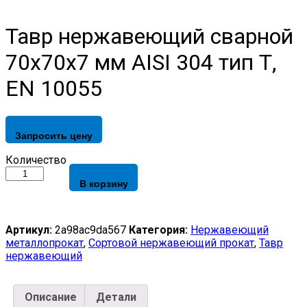
Тавр нержавеющий сварной
70х70х7 мм AISI 304 тип Т,
EN 10055
Запросить цену
Тавр
Количество
нержавеющий
В корзину
сварной
70х70х7
мм
AISI
Артикул:
2a98ac9da567
Категория:
Нержавеющий
304
металлопрокат
,
Сортовой нержавеющий прокат
,
Тавр
тип
нержавеющий
Т,
EN
10055
Описание
Детали
quantity