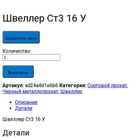
Швеллер Ст3 16 У
Запросить цену
Швеллер
Количество
Ст3
16
У
В корзину
quantity
Артикул:
ad24a4d1e6b6
Категория:
Сортовой прокат
,
Черный металлопрокат
,
Швеллер
Описание
Детали
Швеллер Ст3 16 У
Детали