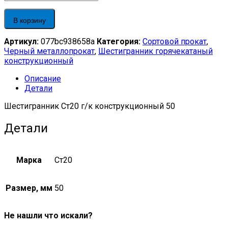
г/
к
В корзину
конструкционный
50
Артикул:
077bc938658a
Категория:
Сортовой прокат
,
quantity
Черный металлопрокат
,
Шестигранник горячекатаный
конструкционный
Описание
Детали
Шестигранник Ст20 г/к конструкционный 50
Детали
Марка
Ст20
Размер, мм
50
Не нашли что искали?