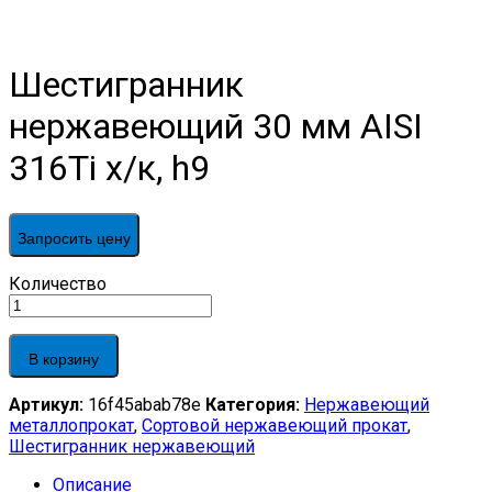
Шестигранник
нержавеющий 30 мм AISI
316Ti х/к, h9
Запросить цену
Шестигранник
Количество
нержавеющий
30
мм
В корзину
AISI
316Ti
Артикул:
16f45abab78e
Категория:
Нержавеющий
х/
металлопрокат
,
Сортовой нержавеющий прокат
,
к,
Шестигранник нержавеющий
h9
quantity
Описание