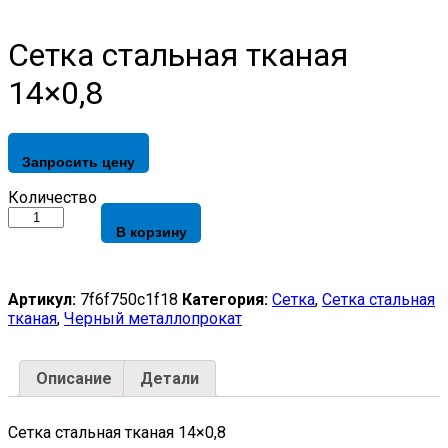
Сетка стальная тканая
14×0,8
Запросить цену
Сетка
Количество
стальная
В корзину
тканая
14x0,8
quantity
Артикул:
7f6f750c1f18
Категория:
Сетка
,
Сетка стальная
тканая
,
Черный металлопрокат
Описание
Детали
Сетка стальная тканая 14×0,8