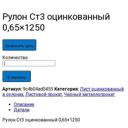
Рулон Ст3 оцинкованный
0,65×1250
Запросить цену
Рулон
Количество
Ст3
оцинкованный
0,65x1250
В корзину
quantity
Артикул:
9c4b04ad0455
Категория:
Лист оцинкованный
в рулонах
,
Листовой прокат
,
Черный металлопрокат
Описание
Детали
Рулон Ст3 оцинкованный 0,65×1250