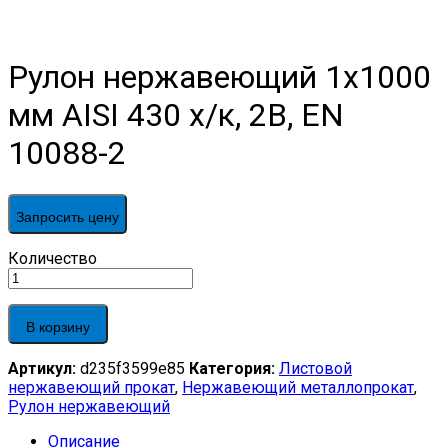
Рулон нержавеющий 1х1000
мм AISI 430 х/к, 2B, EN
10088-2
Запросить цену
Рулон
Количество
нержавеющий
1х1000
мм
В корзину
AISI
430
Артикул:
d235f3599e85
Категория:
Листовой
х/
нержавеющий прокат
,
Нержавеющий металлопрокат
,
к,
Рулон нержавеющий
2B,
EN
Описание
10088-